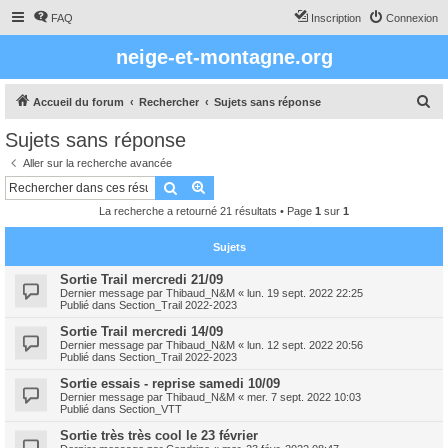
FAQ
Inscription
Connexion
neige-et-montagne.org
R
Accueil du forum
Rechercher
Sujets sans réponse
e
Sujets sans réponse
c
Aller sur la recherche avancée
h
Rechercher
Recherche avancée
e
La recherche a retourné 21 résultats • Page
1
sur
1
r
c
Sujets
h
Sortie Trail mercredi 21/09
Dernier message par
Thibaud_N&M
«
lun. 19 sept. 2022 22:25
e
Publié dans
Section_Trail 2022-2023
r
Sortie Trail mercredi 14/09
Dernier message par
Thibaud_N&M
«
lun. 12 sept. 2022 20:56
Publié dans
Section_Trail 2022-2023
Sortie essais - reprise samedi 10/09
Dernier message par
Thibaud_N&M
«
mer. 7 sept. 2022 10:03
Publié dans
Section_VTT
Sortie très très cool le 23 février