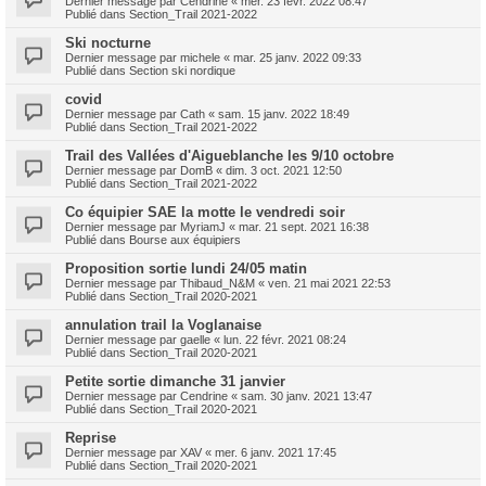
Dernier message par
Cendrine
«
mer. 23 févr. 2022 08:47
Publié dans
Section_Trail 2021-2022
Ski nocturne
Dernier message par
michele
«
mar. 25 janv. 2022 09:33
Publié dans
Section ski nordique
covid
Dernier message par
Cath
«
sam. 15 janv. 2022 18:49
Publié dans
Section_Trail 2021-2022
Trail des Vallées d'Aigueblanche les 9/10 octobre
Dernier message par
DomB
«
dim. 3 oct. 2021 12:50
Publié dans
Section_Trail 2021-2022
Co équipier SAE la motte le vendredi soir
Dernier message par
MyriamJ
«
mar. 21 sept. 2021 16:38
Publié dans
Bourse aux équipiers
Proposition sortie lundi 24/05 matin
Dernier message par
Thibaud_N&M
«
ven. 21 mai 2021 22:53
Publié dans
Section_Trail 2020-2021
annulation trail la Voglanaise
Dernier message par
gaelle
«
lun. 22 févr. 2021 08:24
Publié dans
Section_Trail 2020-2021
Petite sortie dimanche 31 janvier
Dernier message par
Cendrine
«
sam. 30 janv. 2021 13:47
Publié dans
Section_Trail 2020-2021
Reprise
Dernier message par
XAV
«
mer. 6 janv. 2021 17:45
Publié dans
Section_Trail 2020-2021