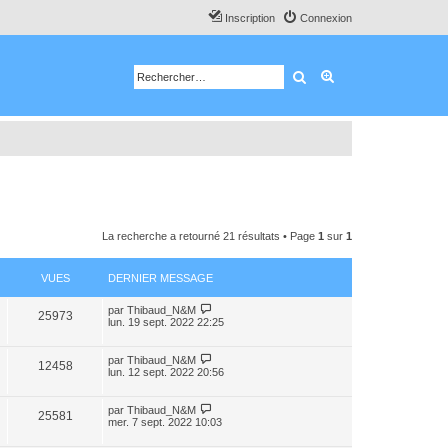
Inscription
Connexion
Rechercher
Recherche avancé
La recherche a retourné 21 résultats • Page
1
sur
1
VUES
DERNIER MESSAGE
par
Thibaud_N&M
25973
lun. 19 sept. 2022 22:25
par
Thibaud_N&M
12458
lun. 12 sept. 2022 20:56
par
Thibaud_N&M
25581
mer. 7 sept. 2022 10:03