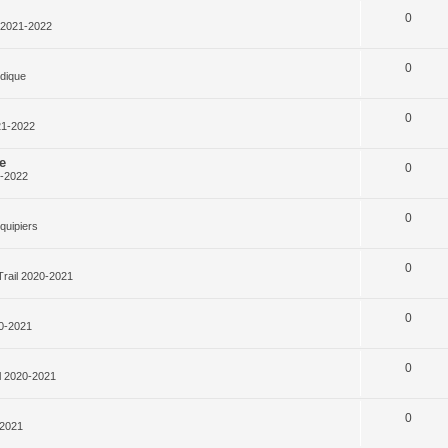
0
l 2021-2022
0
rdique
0
21-2022
e
0
1-2022
0
quipiers
0
Trail 2020-2021
0
20-2021
0
l 2020-2021
0
-2021