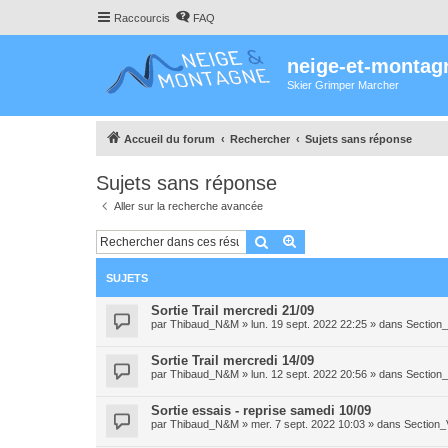
Raccourcis
FAQ
neige-et-montag
Skier Grimper Marcher
Accueil du forum
Rechercher
Sujets sans réponse
Sujets sans réponse
Aller sur la recherche avancée
Rechercher
Recherche avancée
SUJETS
Sortie Trail mercredi 21/09
par
Thibaud_N&M
»
lun. 19 sept. 2022 22:25
» dans
Section_
Sortie Trail mercredi 14/09
par
Thibaud_N&M
»
lun. 12 sept. 2022 20:56
» dans
Section_
Sortie essais - reprise samedi 10/09
par
Thibaud_N&M
»
mer. 7 sept. 2022 10:03
» dans
Section