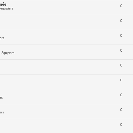
rnée
0
équipiers
0
0
ers
0
 équipiers
0
0
0
rs
0
ers
0