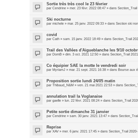
Sortie très très cool le 23 février
par
Cendrine
»
mer. 23 févr. 2022 08:47
» dans
Section_Trai
Ski nocturne
par
michele
»
mar. 25 janv. 2022 09:33
» dans
Section ski no
covid
par
Cath
»
sam. 15 janv. 2022 18:49
» dans
Section_Trail 20
Trail des Vallées d'Aigueblanche les 9/10 octobr
par
DomB
»
dim. 3 oct. 2021 12:50
» dans
Section_Trail 202
Co équipier SAE la motte le vendredi soir
par
MyriamJ
»
mar. 21 sept. 2021 16:38
» dans
Bourse aux é
Proposition sortie lundi 24/05 matin
par
Thibaud_N&M
»
ven. 21 mai 2021 22:53
» dans
Section_
annulation trail la Voglanaise
par
gaelle
»
lun. 22 févr. 2021 08:24
» dans
Section_Trail 20
Petite sortie dimanche 31 janvier
par
Cendrine
»
sam. 30 janv. 2021 13:47
» dans
Section_Trai
Reprise
par
XAV
»
mer. 6 janv. 2021 17:45
» dans
Section_Trail 2020