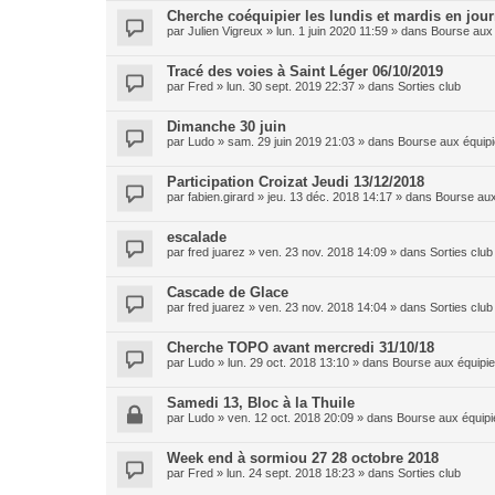
Cherche coéquipier les lundis et mardis en jou
par
Julien Vigreux
»
lun. 1 juin 2020 11:59
» dans
Bourse aux 
Tracé des voies à Saint Léger 06/10/2019
par
Fred
»
lun. 30 sept. 2019 22:37
» dans
Sorties club
Dimanche 30 juin
par
Ludo
»
sam. 29 juin 2019 21:03
» dans
Bourse aux équipi
Participation Croizat Jeudi 13/12/2018
par
fabien.girard
»
jeu. 13 déc. 2018 14:17
» dans
Bourse aux
escalade
par
fred juarez
»
ven. 23 nov. 2018 14:09
» dans
Sorties club
Cascade de Glace
par
fred juarez
»
ven. 23 nov. 2018 14:04
» dans
Sorties club
Cherche TOPO avant mercredi 31/10/18
par
Ludo
»
lun. 29 oct. 2018 13:10
» dans
Bourse aux équipie
Samedi 13, Bloc à la Thuile
par
Ludo
»
ven. 12 oct. 2018 20:09
» dans
Bourse aux équipi
Week end à sormiou 27 28 octobre 2018
par
Fred
»
lun. 24 sept. 2018 18:23
» dans
Sorties club