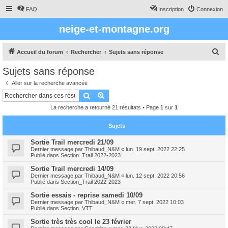
FAQ
Inscription
Connexion
neige-et-montagne.org
R
Accueil du forum
Rechercher
Sujets sans réponse
e
Sujets sans réponse
c
Aller sur la recherche avancée
h
Rechercher
Recherche avancée
e
La recherche a retourné 21 résultats • Page
1
sur
1
r
c
Sujets
h
Sortie Trail mercredi 21/09
Dernier message par
Thibaud_N&M
«
lun. 19 sept. 2022 22:25
e
Publié dans
Section_Trail 2022-2023
r
Sortie Trail mercredi 14/09
Dernier message par
Thibaud_N&M
«
lun. 12 sept. 2022 20:56
Publié dans
Section_Trail 2022-2023
Sortie essais - reprise samedi 10/09
Dernier message par
Thibaud_N&M
«
mer. 7 sept. 2022 10:03
Publié dans
Section_VTT
Sortie très très cool le 23 février