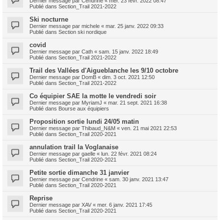
Dernier message par
Cendrine
«
mer. 23 févr. 2022 08:47
Publié dans
Section_Trail 2021-2022
Ski nocturne
Dernier message par
michele
«
mar. 25 janv. 2022 09:33
Publié dans
Section ski nordique
covid
Dernier message par
Cath
«
sam. 15 janv. 2022 18:49
Publié dans
Section_Trail 2021-2022
Trail des Vallées d'Aigueblanche les 9/10 octobre
Dernier message par
DomB
«
dim. 3 oct. 2021 12:50
Publié dans
Section_Trail 2021-2022
Co équipier SAE la motte le vendredi soir
Dernier message par
MyriamJ
«
mar. 21 sept. 2021 16:38
Publié dans
Bourse aux équipiers
Proposition sortie lundi 24/05 matin
Dernier message par
Thibaud_N&M
«
ven. 21 mai 2021 22:53
Publié dans
Section_Trail 2020-2021
annulation trail la Voglanaise
Dernier message par
gaelle
«
lun. 22 févr. 2021 08:24
Publié dans
Section_Trail 2020-2021
Petite sortie dimanche 31 janvier
Dernier message par
Cendrine
«
sam. 30 janv. 2021 13:47
Publié dans
Section_Trail 2020-2021
Reprise
Dernier message par
XAV
«
mer. 6 janv. 2021 17:45
Publié dans
Section_Trail 2020-2021