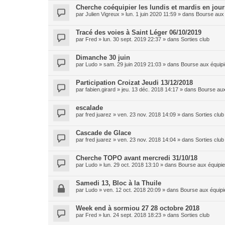
Cherche coéquipier les lundis et mardis en jou
par
Julien Vigreux
»
lun. 1 juin 2020 11:59
» dans
Bourse aux 
Tracé des voies à Saint Léger 06/10/2019
par
Fred
»
lun. 30 sept. 2019 22:37
» dans
Sorties club
Dimanche 30 juin
par
Ludo
»
sam. 29 juin 2019 21:03
» dans
Bourse aux équipi
Participation Croizat Jeudi 13/12/2018
par
fabien.girard
»
jeu. 13 déc. 2018 14:17
» dans
Bourse aux
escalade
par
fred juarez
»
ven. 23 nov. 2018 14:09
» dans
Sorties club
Cascade de Glace
par
fred juarez
»
ven. 23 nov. 2018 14:04
» dans
Sorties club
Cherche TOPO avant mercredi 31/10/18
par
Ludo
»
lun. 29 oct. 2018 13:10
» dans
Bourse aux équipie
Samedi 13, Bloc à la Thuile
par
Ludo
»
ven. 12 oct. 2018 20:09
» dans
Bourse aux équipi
Week end à sormiou 27 28 octobre 2018
par
Fred
»
lun. 24 sept. 2018 18:23
» dans
Sorties club