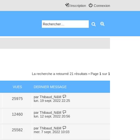
Inscription
Connexion
Rechercher
Recherche avancé
La recherche a retourné 21 résultats • Page
1
sur
1
VUES
DERNIER MESSAGE
par
Thibaud_N&M
25975
lun. 19 sept. 2022 22:25
par
Thibaud_N&M
12460
lun. 12 sept. 2022 20:56
par
Thibaud_N&M
25582
mer. 7 sept. 2022 10:03