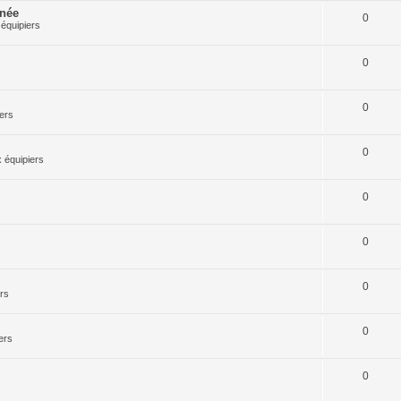
rnée
0
équipiers
0
0
ers
0
 équipiers
0
0
0
rs
0
ers
0