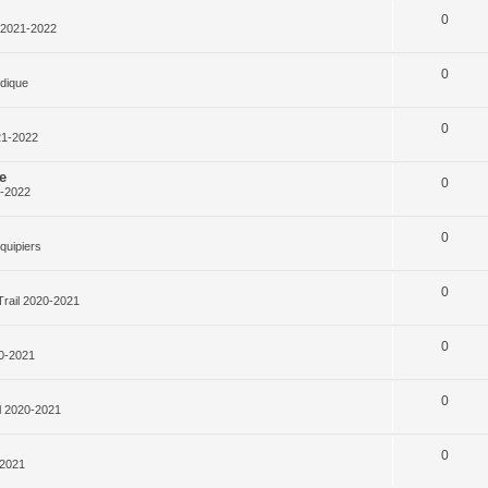
0
l 2021-2022
0
rdique
0
21-2022
e
0
1-2022
0
quipiers
0
Trail 2020-2021
0
20-2021
0
l 2020-2021
0
-2021