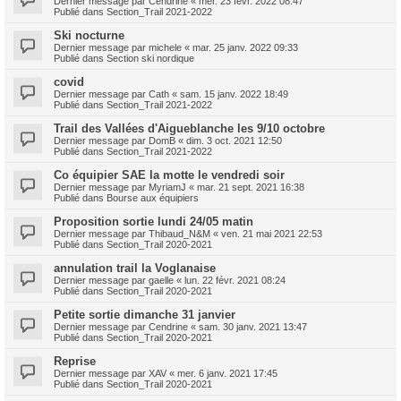
Dernier message par
Cendrine
«
mer. 23 févr. 2022 08:47
Publié dans
Section_Trail 2021-2022
Ski nocturne
Dernier message par
michele
«
mar. 25 janv. 2022 09:33
Publié dans
Section ski nordique
covid
Dernier message par
Cath
«
sam. 15 janv. 2022 18:49
Publié dans
Section_Trail 2021-2022
Trail des Vallées d'Aigueblanche les 9/10 octobre
Dernier message par
DomB
«
dim. 3 oct. 2021 12:50
Publié dans
Section_Trail 2021-2022
Co équipier SAE la motte le vendredi soir
Dernier message par
MyriamJ
«
mar. 21 sept. 2021 16:38
Publié dans
Bourse aux équipiers
Proposition sortie lundi 24/05 matin
Dernier message par
Thibaud_N&M
«
ven. 21 mai 2021 22:53
Publié dans
Section_Trail 2020-2021
annulation trail la Voglanaise
Dernier message par
gaelle
«
lun. 22 févr. 2021 08:24
Publié dans
Section_Trail 2020-2021
Petite sortie dimanche 31 janvier
Dernier message par
Cendrine
«
sam. 30 janv. 2021 13:47
Publié dans
Section_Trail 2020-2021
Reprise
Dernier message par
XAV
«
mer. 6 janv. 2021 17:45
Publié dans
Section_Trail 2020-2021