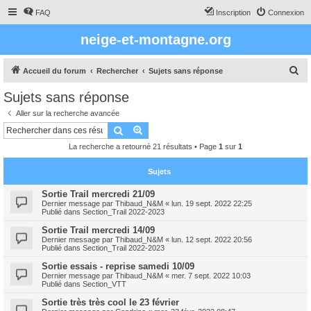
FAQ
Inscription
Connexion
neige-et-montagne.org
R
Accueil du forum
Rechercher
Sujets sans réponse
e
Sujets sans réponse
c
Aller sur la recherche avancée
h
Rechercher
Recherche avancée
e
La recherche a retourné 21 résultats • Page
1
sur
1
r
c
Sujets
h
Sortie Trail mercredi 21/09
Dernier message par
Thibaud_N&M
«
lun. 19 sept. 2022 22:25
e
Publié dans
Section_Trail 2022-2023
r
Sortie Trail mercredi 14/09
Dernier message par
Thibaud_N&M
«
lun. 12 sept. 2022 20:56
Publié dans
Section_Trail 2022-2023
Sortie essais - reprise samedi 10/09
Dernier message par
Thibaud_N&M
«
mer. 7 sept. 2022 10:03
Publié dans
Section_VTT
Sortie très très cool le 23 février