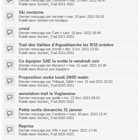
Dernier message par
Cendrine
«
mer. 23 févr. 2022 08:47
Publié dans
Section_Trail 2021-2022
Ski nocturne
Dernier message par
michele
«
mar. 25 janv. 2022 09:33
Publié dans
Section ski nordique
covid
Dernier message par
Cath
«
sam. 15 janv. 2022 18:49
Publié dans
Section_Trail 2021-2022
Trail des Vallées d'Aigueblanche les 9/10 octobre
Dernier message par
DomB
«
dim. 3 oct. 2021 12:50
Publié dans
Section_Trail 2021-2022
Co équipier SAE la motte le vendredi soir
Dernier message par
MyriamJ
«
mar. 21 sept. 2021 16:38
Publié dans
Bourse aux équipiers
Proposition sortie lundi 24/05 matin
Dernier message par
Thibaud_N&M
«
ven. 21 mai 2021 22:53
Publié dans
Section_Trail 2020-2021
annulation trail la Voglanaise
Dernier message par
gaelle
«
lun. 22 févr. 2021 08:24
Publié dans
Section_Trail 2020-2021
Petite sortie dimanche 31 janvier
Dernier message par
Cendrine
«
sam. 30 janv. 2021 13:47
Publié dans
Section_Trail 2020-2021
Reprise
Dernier message par
XAV
«
mer. 6 janv. 2021 17:45
Publié dans
Section_Trail 2020-2021