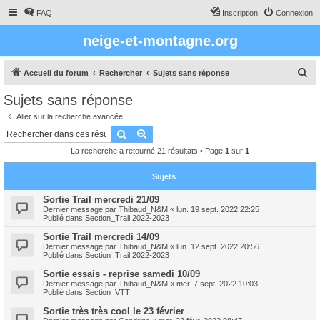
FAQ
Inscription
Connexion
neige-et-montagne.org
R
Accueil du forum
Rechercher
Sujets sans réponse
e
Sujets sans réponse
c
Aller sur la recherche avancée
h
Rechercher
Recherche avancée
e
La recherche a retourné 21 résultats • Page
1
sur
1
r
c
Sujets
h
Sortie Trail mercredi 21/09
Dernier message par
Thibaud_N&M
«
lun. 19 sept. 2022 22:25
e
Publié dans
Section_Trail 2022-2023
r
Sortie Trail mercredi 14/09
Dernier message par
Thibaud_N&M
«
lun. 12 sept. 2022 20:56
Publié dans
Section_Trail 2022-2023
Sortie essais - reprise samedi 10/09
Dernier message par
Thibaud_N&M
«
mer. 7 sept. 2022 10:03
Publié dans
Section_VTT
Sortie très très cool le 23 février