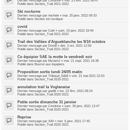
Dernier message par
Cendrine
«
mer. 23 févr. 2022 08:47
Publié dans
Section_Trail 2021-2022
Ski nocturne
Dernier message par
michele
«
mar. 25 janv. 2022 09:33
Publié dans
Section ski nordique
covid
Dernier message par
Cath
«
sam. 15 janv. 2022 18:49
Publié dans
Section_Trail 2021-2022
Trail des Vallées d'Aigueblanche les 9/10 octobre
Dernier message par
DomB
«
dim. 3 oct. 2021 12:50
Publié dans
Section_Trail 2021-2022
Co équipier SAE la motte le vendredi soir
Dernier message par
MyriamJ
«
mar. 21 sept. 2021 16:38
Publié dans
Bourse aux équipiers
Proposition sortie lundi 24/05 matin
Dernier message par
Thibaud_N&M
«
ven. 21 mai 2021 22:53
Publié dans
Section_Trail 2020-2021
annulation trail la Voglanaise
Dernier message par
gaelle
«
lun. 22 févr. 2021 08:24
Publié dans
Section_Trail 2020-2021
Petite sortie dimanche 31 janvier
Dernier message par
Cendrine
«
sam. 30 janv. 2021 13:47
Publié dans
Section_Trail 2020-2021
Reprise
Dernier message par
XAV
«
mer. 6 janv. 2021 17:45
Publié dans
Section_Trail 2020-2021