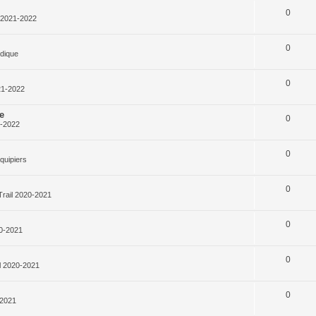
0
l 2021-2022
0
rdique
0
21-2022
e
0
1-2022
0
quipiers
0
Trail 2020-2021
0
20-2021
0
l 2020-2021
0
-2021