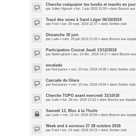
Cherche coéquipier les lundis et mardis en jou
par
Julien Vigreux
»
lun. 1 juin 2020 11:59
» dans
Bourse aux 
Tracé des voies à Saint Léger 06/10/2019
par
Fred
»
lun. 30 sept. 2019 22:37
» dans
Sorties club
Dimanche 30 juin
par
Ludo
»
sam. 29 juin 2019 21:03
» dans
Bourse aux équipi
Participation Croizat Jeudi 13/12/2018
par
fabien.girard
»
jeu. 13 déc. 2018 14:17
» dans
Bourse aux
escalade
par
fred juarez
»
ven. 23 nov. 2018 14:09
» dans
Sorties club
Cascade de Glace
par
fred juarez
»
ven. 23 nov. 2018 14:04
» dans
Sorties club
Cherche TOPO avant mercredi 31/10/18
par
Ludo
»
lun. 29 oct. 2018 13:10
» dans
Bourse aux équipie
Samedi 13, Bloc à la Thuile
par
Ludo
»
ven. 12 oct. 2018 20:09
» dans
Bourse aux équipi
Week end à sormiou 27 28 octobre 2018
par
Fred
»
lun. 24 sept. 2018 18:23
» dans
Sorties club