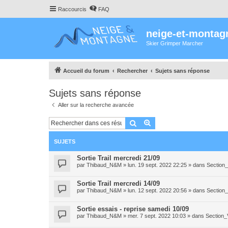
Raccourcis
FAQ
neige-et-montag
Skier Grimper Marcher
Accueil du forum
Rechercher
Sujets sans réponse
Sujets sans réponse
Aller sur la recherche avancée
Rechercher
Recherche avancée
SUJETS
Sortie Trail mercredi 21/09
par
Thibaud_N&M
»
lun. 19 sept. 2022 22:25
» dans
Section_
Sortie Trail mercredi 14/09
par
Thibaud_N&M
»
lun. 12 sept. 2022 20:56
» dans
Section_
Sortie essais - reprise samedi 10/09
par
Thibaud_N&M
»
mer. 7 sept. 2022 10:03
» dans
Section