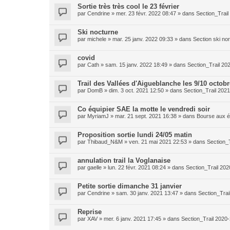
Sortie très très cool le 23 février
par
Cendrine
»
mer. 23 févr. 2022 08:47
» dans
Section_Trai
Ski nocturne
par
michele
»
mar. 25 janv. 2022 09:33
» dans
Section ski no
covid
par
Cath
»
sam. 15 janv. 2022 18:49
» dans
Section_Trail 20
Trail des Vallées d'Aigueblanche les 9/10 octobr
par
DomB
»
dim. 3 oct. 2021 12:50
» dans
Section_Trail 202
Co équipier SAE la motte le vendredi soir
par
MyriamJ
»
mar. 21 sept. 2021 16:38
» dans
Bourse aux é
Proposition sortie lundi 24/05 matin
par
Thibaud_N&M
»
ven. 21 mai 2021 22:53
» dans
Section_
annulation trail la Voglanaise
par
gaelle
»
lun. 22 févr. 2021 08:24
» dans
Section_Trail 20
Petite sortie dimanche 31 janvier
par
Cendrine
»
sam. 30 janv. 2021 13:47
» dans
Section_Trai
Reprise
par
XAV
»
mer. 6 janv. 2021 17:45
» dans
Section_Trail 2020