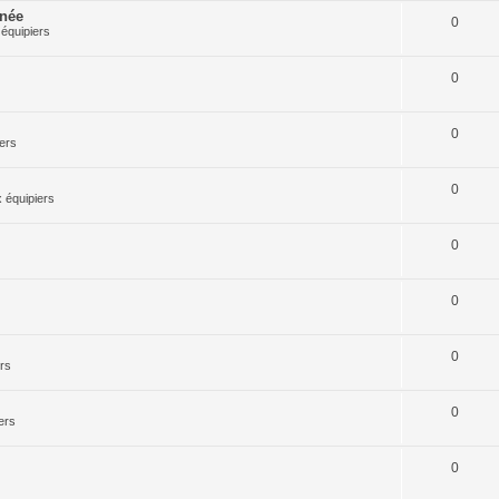
rnée
0
équipiers
0
0
ers
0
 équipiers
0
0
0
rs
0
ers
0