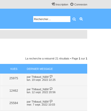
Inscription
Connexion
Rechercher
Recherche avancé
La recherche a retourné 21 résultats • Page
1
sur
1
VUES
DERNIER MESSAGE
par
Thibaud_N&M
25975
lun. 19 sept. 2022 22:25
par
Thibaud_N&M
12462
lun. 12 sept. 2022 20:56
par
Thibaud_N&M
25584
mer. 7 sept. 2022 10:03