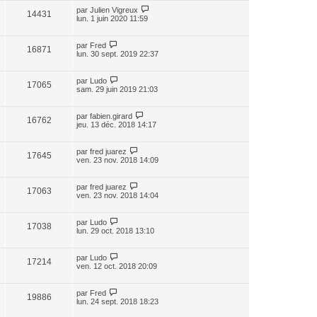
par
Julien Vigreux
14431
lun. 1 juin 2020 11:59
par
Fred
16871
lun. 30 sept. 2019 22:37
par
Ludo
17065
sam. 29 juin 2019 21:03
par
fabien.girard
16762
jeu. 13 déc. 2018 14:17
par
fred juarez
17645
ven. 23 nov. 2018 14:09
par
fred juarez
17063
ven. 23 nov. 2018 14:04
par
Ludo
17038
lun. 29 oct. 2018 13:10
par
Ludo
17214
ven. 12 oct. 2018 20:09
par
Fred
19886
lun. 24 sept. 2018 18:23