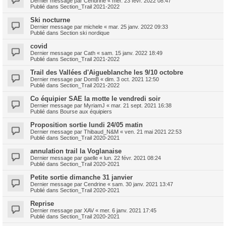
Dernier message par
Cendrine
«
mer. 23 févr. 2022 08:47
Publié dans
Section_Trail 2021-2022
Ski nocturne
Dernier message par
michele
«
mar. 25 janv. 2022 09:33
Publié dans
Section ski nordique
covid
Dernier message par
Cath
«
sam. 15 janv. 2022 18:49
Publié dans
Section_Trail 2021-2022
Trail des Vallées d'Aigueblanche les 9/10 octobre
Dernier message par
DomB
«
dim. 3 oct. 2021 12:50
Publié dans
Section_Trail 2021-2022
Co équipier SAE la motte le vendredi soir
Dernier message par
MyriamJ
«
mar. 21 sept. 2021 16:38
Publié dans
Bourse aux équipiers
Proposition sortie lundi 24/05 matin
Dernier message par
Thibaud_N&M
«
ven. 21 mai 2021 22:53
Publié dans
Section_Trail 2020-2021
annulation trail la Voglanaise
Dernier message par
gaelle
«
lun. 22 févr. 2021 08:24
Publié dans
Section_Trail 2020-2021
Petite sortie dimanche 31 janvier
Dernier message par
Cendrine
«
sam. 30 janv. 2021 13:47
Publié dans
Section_Trail 2020-2021
Reprise
Dernier message par
XAV
«
mer. 6 janv. 2021 17:45
Publié dans
Section_Trail 2020-2021