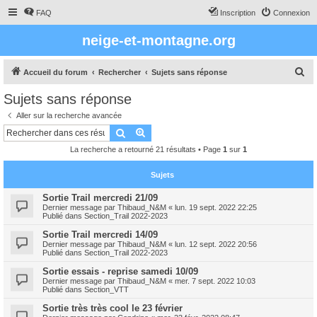
FAQ
Inscription
Connexion
neige-et-montagne.org
R
Accueil du forum
Rechercher
Sujets sans réponse
e
Sujets sans réponse
c
Aller sur la recherche avancée
h
Rechercher
Recherche avancée
e
La recherche a retourné 21 résultats • Page
1
sur
1
r
c
Sujets
h
Sortie Trail mercredi 21/09
Dernier message par
Thibaud_N&M
«
lun. 19 sept. 2022 22:25
e
Publié dans
Section_Trail 2022-2023
r
Sortie Trail mercredi 14/09
Dernier message par
Thibaud_N&M
«
lun. 12 sept. 2022 20:56
Publié dans
Section_Trail 2022-2023
Sortie essais - reprise samedi 10/09
Dernier message par
Thibaud_N&M
«
mer. 7 sept. 2022 10:03
Publié dans
Section_VTT
Sortie très très cool le 23 février