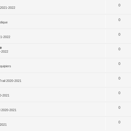
0
l 2021-2022
0
rdique
0
21-2022
e
0
1-2022
0
quipiers
0
Trail 2020-2021
0
20-2021
0
l 2020-2021
0
-2021