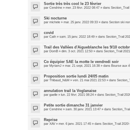
Sortie très très cool le 23 février
par
Cendrine
»
mer. 23 févr. 2022 08:47
» dans
Section_Trai
Ski nocturne
par
michele
»
mar. 25 janv. 2022 09:33
» dans
Section ski no
covid
par
Cath
»
sam. 15 janv. 2022 18:49
» dans
Section_Trail 20
Trail des Vallées d'Aigueblanche les 9/10 octobr
par
DomB
»
dim. 3 oct. 2021 12:50
» dans
Section_Trail 202
Co équipier SAE la motte le vendredi soir
par
MyriamJ
»
mar. 21 sept. 2021 16:38
» dans
Bourse aux é
Proposition sortie lundi 24/05 matin
par
Thibaud_N&M
»
ven. 21 mai 2021 22:53
» dans
Section_
annulation trail la Voglanaise
par
gaelle
»
lun. 22 févr. 2021 08:24
» dans
Section_Trail 20
Petite sortie dimanche 31 janvier
par
Cendrine
»
sam. 30 janv. 2021 13:47
» dans
Section_Trai
Reprise
par
XAV
»
mer. 6 janv. 2021 17:45
» dans
Section_Trail 2020