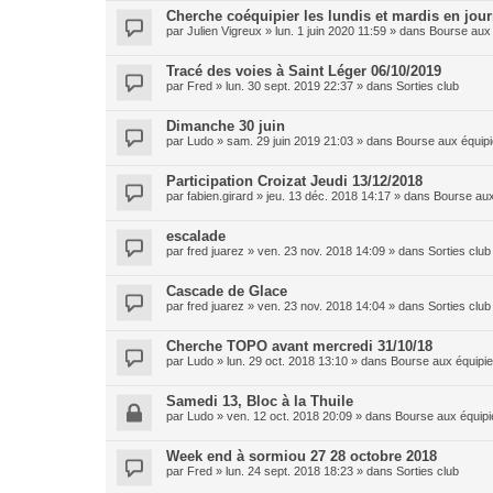
Cherche coéquipier les lundis et mardis en jou
par
Julien Vigreux
»
lun. 1 juin 2020 11:59
» dans
Bourse aux 
Tracé des voies à Saint Léger 06/10/2019
par
Fred
»
lun. 30 sept. 2019 22:37
» dans
Sorties club
Dimanche 30 juin
par
Ludo
»
sam. 29 juin 2019 21:03
» dans
Bourse aux équipi
Participation Croizat Jeudi 13/12/2018
par
fabien.girard
»
jeu. 13 déc. 2018 14:17
» dans
Bourse aux
escalade
par
fred juarez
»
ven. 23 nov. 2018 14:09
» dans
Sorties club
Cascade de Glace
par
fred juarez
»
ven. 23 nov. 2018 14:04
» dans
Sorties club
Cherche TOPO avant mercredi 31/10/18
par
Ludo
»
lun. 29 oct. 2018 13:10
» dans
Bourse aux équipie
Samedi 13, Bloc à la Thuile
par
Ludo
»
ven. 12 oct. 2018 20:09
» dans
Bourse aux équipi
Week end à sormiou 27 28 octobre 2018
par
Fred
»
lun. 24 sept. 2018 18:23
» dans
Sorties club