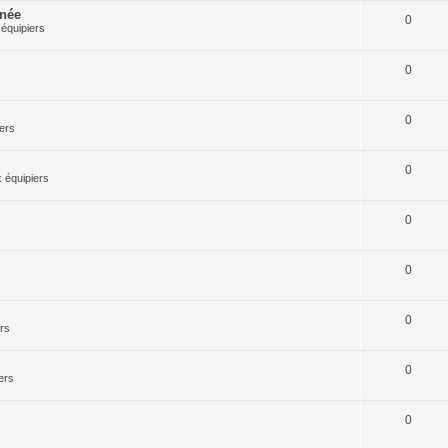
rnée
0
équipiers
0
0
ers
0
 équipiers
0
0
0
rs
0
ers
0