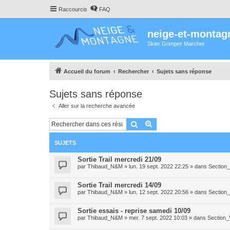
Raccourcis
FAQ
neige-et-montag
Skier Grimper Marcher
Accueil du forum
Rechercher
Sujets sans réponse
Sujets sans réponse
Aller sur la recherche avancée
Rechercher
Recherche avancée
SUJETS
Sortie Trail mercredi 21/09
par
Thibaud_N&M
»
lun. 19 sept. 2022 22:25
» dans
Section_
Sortie Trail mercredi 14/09
par
Thibaud_N&M
»
lun. 12 sept. 2022 20:56
» dans
Section_
Sortie essais - reprise samedi 10/09
par
Thibaud_N&M
»
mer. 7 sept. 2022 10:03
» dans
Section