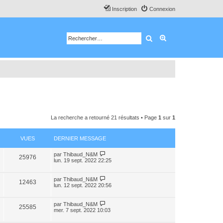
Inscription
Connexion
Rechercher
Recherche avancé
La recherche a retourné 21 résultats • Page
1
sur
1
VUES
DERNIER MESSAGE
par
Thibaud_N&M
25976
lun. 19 sept. 2022 22:25
par
Thibaud_N&M
12463
lun. 12 sept. 2022 20:56
par
Thibaud_N&M
25585
mer. 7 sept. 2022 10:03