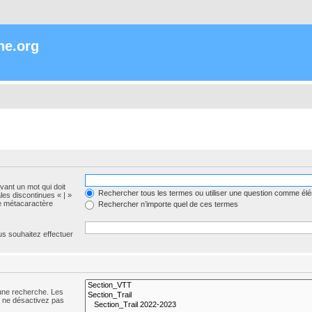
ne.org
evant un mot qui doit
Rechercher tous les termes ou utiliser une question comme él
les discontinues « | »
me métacaractère
Rechercher n’importe quel de ces termes
us souhaitez effectuer
 une recherche. Les
s ne désactivez pas