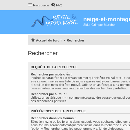
Raccourcis
FAQ
neige-et-montag
Skier Grimper Marcher
Accueil du forum
Rechercher
Rechercher
REQUÊTE DE LA RECHERCHE
Rechercher par mots-clés :
Insérez le caractère « + » devant un mot qui doit être trouvé et « - » d
être ignoré. Insérez une liste de mots séparés entre des barres vertica
si seul un des mots doit être trouvé. Utilisez un astérisque « * » com
passe-partout si vous souhaitez effectuer des recherches partielles.
Rechercher par auteur :
Utilisez un astérisque « * » comme métacaractère passe-partout si vo
des recherches partielles.
PRÉFÉRENCES DE LA RECHERCHE
Rechercher dans les forums :
Sélectionnez le ou les forums dans lesquels vous souhaitez effectuer
sous-forums seront automatiquement inclus dans la recherche si vou
l’option « Rechercher dans les sous-forums » affichée ci-dessous.