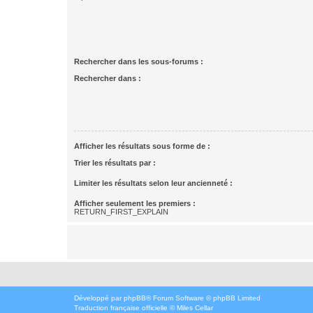
Rechercher dans les sous-forums :
Rechercher dans :
Afficher les résultats sous forme de :
Trier les résultats par :
Limiter les résultats selon leur ancienneté :
Afficher seulement les premiers :
RETURN_FIRST_EXPLAIN
Développé par
phpBB
® Forum Software © phpBB Limited
Traduction française officielle
©
Miles Cellar