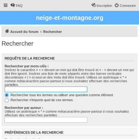
FAQ
Inscription
Connexion
neige-et-montagne.org
Accueil du forum
Rechercher
Rechercher
REQUÊTE DE LA RECHERCHE
Rechercher par mots-clés :
Insérez le caractère « + » devant un mot qui doit être trouvé et « - » devant un mot qui
doit être ignoré. Insérez une liste de mots séparés entre des barres verticales
discontinues « | » si seul un des mots doit être trouvé. Utilisez un astérisque « * »
comme métacaractère passe-partout si vous souhaitez effectuer des recherches
partielles.
Rechercher tous les termes ou utiliser une question comme élément
Rechercher n’importe quel de ces termes
Rechercher par auteur :
Utilisez un astérisque « * » comme métacaractère passe-partout si vous souhaitez
effectuer des recherches partielles.
PRÉFÉRENCES DE LA RECHERCHE