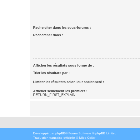
Rechercher dans les sous-forums :
Rechercher dans :
Afficher les résultats sous forme de :
Trier les résultats par :
Limiter les résultats selon leur ancienneté :
Afficher seulement les premiers :
RETURN_FIRST_EXPLAIN
Développé par
phpBB
® Forum Software © phpBB Limited
Traduction française officielle
©
Miles Cellar