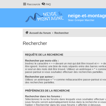
Raccourcis
FAQ
neige-et-montag
Skier Grimper Marcher
Accueil du forum
Rechercher
Rechercher
REQUÊTE DE LA RECHERCHE
Rechercher par mots-clés :
Insérez le caractère « + » devant un mot qui doit être trouvé et « - » d
être ignoré. Insérez une liste de mots séparés entre des barres vertica
si seul un des mots doit être trouvé. Utilisez un astérisque « * » com
passe-partout si vous souhaitez effectuer des recherches partielles.
Rechercher par auteur :
Utilisez un astérisque « * » comme métacaractère passe-partout si vo
des recherches partielles.
PRÉFÉRENCES DE LA RECHERCHE
Rechercher dans les forums :
Sélectionnez le ou les forums dans lesquels vous souhaitez effectuer
sous-forums seront automatiquement inclus dans la recherche si vou
l’option « Rechercher dans les sous-forums » affichée ci-dessous.