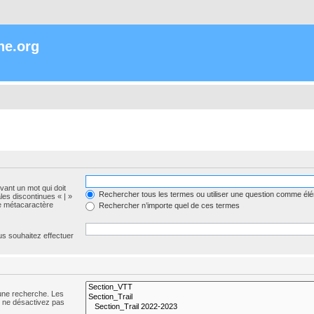
ne.org
evant un mot qui doit
Rechercher tous les termes ou utiliser une question comme él
les discontinues « | »
me métacaractère
Rechercher n’importe quel de ces termes
us souhaitez effectuer
 une recherche. Les
s ne désactivez pas