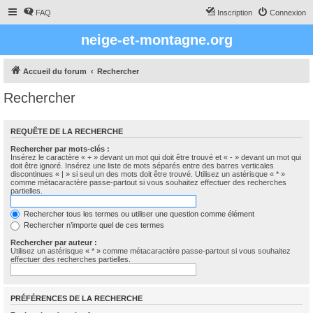
FAQ
Inscription
Connexion
neige-et-montagne.org
Accueil du forum
Rechercher
Rechercher
REQUÊTE DE LA RECHERCHE
Rechercher par mots-clés :
Insérez le caractère « + » devant un mot qui doit être trouvé et « - » devant un mot qui
doit être ignoré. Insérez une liste de mots séparés entre des barres verticales
discontinues « | » si seul un des mots doit être trouvé. Utilisez un astérisque « * »
comme métacaractère passe-partout si vous souhaitez effectuer des recherches
partielles.
Rechercher tous les termes ou utiliser une question comme élément
Rechercher n’importe quel de ces termes
Rechercher par auteur :
Utilisez un astérisque « * » comme métacaractère passe-partout si vous souhaitez
effectuer des recherches partielles.
PRÉFÉRENCES DE LA RECHERCHE