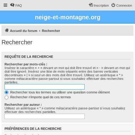
FAQ
Inscription
Connexion
neige-et-montagne.org
Accueil du forum
Rechercher
Rechercher
REQUÊTE DE LA RECHERCHE
Rechercher par mots-clés :
Insérez le caractère « + » devant un mot qui doit être trouvé et « - » devant un mot qui
doit être ignoré. Insérez une liste de mots séparés entre des barres verticales
discontinues « | » si seul un des mots doit être trouvé. Utilisez un astérisque « * »
comme métacaractère passe-partout si vous souhaitez effectuer des recherches
partielles.
Rechercher tous les termes ou utiliser une question comme élément
Rechercher n’importe quel de ces termes
Rechercher par auteur :
Utilisez un astérisque « * » comme métacaractère passe-partout si vous souhaitez
effectuer des recherches partielles.
PRÉFÉRENCES DE LA RECHERCHE