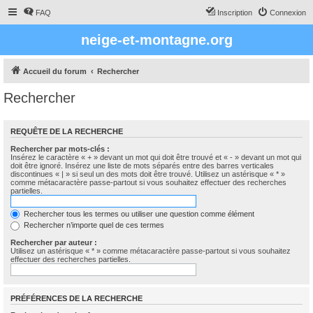
FAQ
Inscription
Connexion
neige-et-montagne.org
Accueil du forum
Rechercher
Rechercher
REQUÊTE DE LA RECHERCHE
Rechercher par mots-clés :
Insérez le caractère « + » devant un mot qui doit être trouvé et « - » devant un mot qui
doit être ignoré. Insérez une liste de mots séparés entre des barres verticales
discontinues « | » si seul un des mots doit être trouvé. Utilisez un astérisque « * »
comme métacaractère passe-partout si vous souhaitez effectuer des recherches
partielles.
Rechercher tous les termes ou utiliser une question comme élément
Rechercher n’importe quel de ces termes
Rechercher par auteur :
Utilisez un astérisque « * » comme métacaractère passe-partout si vous souhaitez
effectuer des recherches partielles.
PRÉFÉRENCES DE LA RECHERCHE