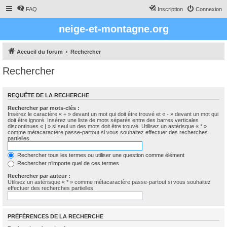
FAQ
Inscription
Connexion
neige-et-montagne.org
Accueil du forum
Rechercher
Rechercher
REQUÊTE DE LA RECHERCHE
Rechercher par mots-clés :
Insérez le caractère « + » devant un mot qui doit être trouvé et « - » devant un mot qui
doit être ignoré. Insérez une liste de mots séparés entre des barres verticales
discontinues « | » si seul un des mots doit être trouvé. Utilisez un astérisque « * »
comme métacaractère passe-partout si vous souhaitez effectuer des recherches
partielles.
Rechercher tous les termes ou utiliser une question comme élément
Rechercher n’importe quel de ces termes
Rechercher par auteur :
Utilisez un astérisque « * » comme métacaractère passe-partout si vous souhaitez
effectuer des recherches partielles.
PRÉFÉRENCES DE LA RECHERCHE