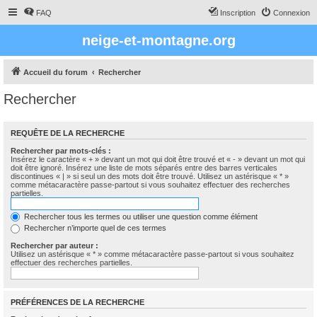
FAQ
Inscription
Connexion
neige-et-montagne.org
Accueil du forum
Rechercher
Rechercher
REQUÊTE DE LA RECHERCHE
Rechercher par mots-clés :
Insérez le caractère « + » devant un mot qui doit être trouvé et « - » devant un mot qui
doit être ignoré. Insérez une liste de mots séparés entre des barres verticales
discontinues « | » si seul un des mots doit être trouvé. Utilisez un astérisque « * »
comme métacaractère passe-partout si vous souhaitez effectuer des recherches
partielles.
Rechercher tous les termes ou utiliser une question comme élément
Rechercher n’importe quel de ces termes
Rechercher par auteur :
Utilisez un astérisque « * » comme métacaractère passe-partout si vous souhaitez
effectuer des recherches partielles.
PRÉFÉRENCES DE LA RECHERCHE