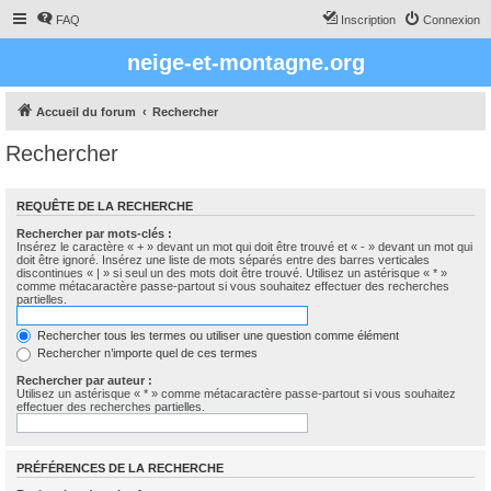
FAQ
Inscription
Connexion
neige-et-montagne.org
Accueil du forum
Rechercher
Rechercher
REQUÊTE DE LA RECHERCHE
Rechercher par mots-clés :
Insérez le caractère « + » devant un mot qui doit être trouvé et « - » devant un mot qui
doit être ignoré. Insérez une liste de mots séparés entre des barres verticales
discontinues « | » si seul un des mots doit être trouvé. Utilisez un astérisque « * »
comme métacaractère passe-partout si vous souhaitez effectuer des recherches
partielles.
Rechercher tous les termes ou utiliser une question comme élément
Rechercher n’importe quel de ces termes
Rechercher par auteur :
Utilisez un astérisque « * » comme métacaractère passe-partout si vous souhaitez
effectuer des recherches partielles.
PRÉFÉRENCES DE LA RECHERCHE