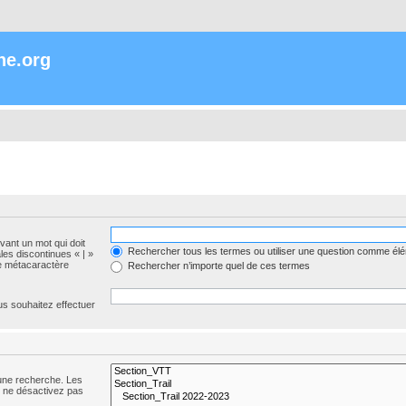
ne.org
evant un mot qui doit
Rechercher tous les termes ou utiliser une question comme él
les discontinues « | »
me métacaractère
Rechercher n’importe quel de ces termes
us souhaitez effectuer
 une recherche. Les
s ne désactivez pas