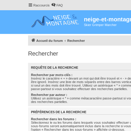
Raccourcis
FAQ
neige-et-montag
Skier Grimper Marcher
Accueil du forum
Rechercher
Rechercher
REQUÊTE DE LA RECHERCHE
Rechercher par mots-clés :
Insérez le caractère « + » devant un mot qui doit être trouvé et « - » d
être ignoré. Insérez une liste de mots séparés entre des barres vertica
si seul un des mots doit être trouvé. Utilisez un astérisque « * » com
passe-partout si vous souhaitez effectuer des recherches partielles.
Rechercher par auteur :
Utilisez un astérisque « * » comme métacaractère passe-partout si vo
des recherches partielles.
PRÉFÉRENCES DE LA RECHERCHE
Rechercher dans les forums :
Sélectionnez le ou les forums dans lesquels vous souhaitez effectuer
sous-forums seront automatiquement inclus dans la recherche si vou
l’option « Rechercher dans les sous-forums » affichée ci-dessous.