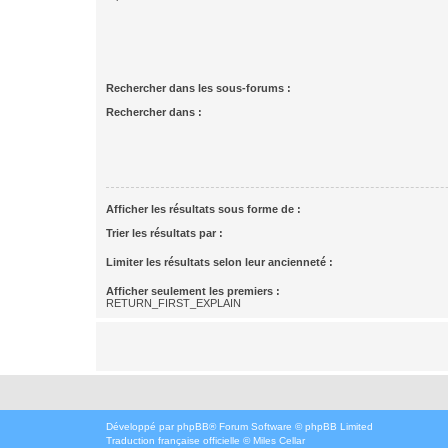
Rechercher dans les sous-forums :
Rechercher dans :
Afficher les résultats sous forme de :
Trier les résultats par :
Limiter les résultats selon leur ancienneté :
Afficher seulement les premiers :
RETURN_FIRST_EXPLAIN
Développé par
phpBB
® Forum Software © phpBB Limited
Traduction française officielle
©
Miles Cellar