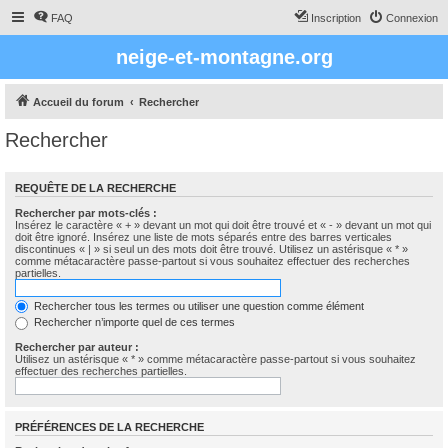
FAQ
Inscription
Connexion
neige-et-montagne.org
Accueil du forum
Rechercher
Rechercher
REQUÊTE DE LA RECHERCHE
Rechercher par mots-clés :
Insérez le caractère « + » devant un mot qui doit être trouvé et « - » devant un mot qui
doit être ignoré. Insérez une liste de mots séparés entre des barres verticales
discontinues « | » si seul un des mots doit être trouvé. Utilisez un astérisque « * »
comme métacaractère passe-partout si vous souhaitez effectuer des recherches
partielles.
Rechercher tous les termes ou utiliser une question comme élément
Rechercher n’importe quel de ces termes
Rechercher par auteur :
Utilisez un astérisque « * » comme métacaractère passe-partout si vous souhaitez
effectuer des recherches partielles.
PRÉFÉRENCES DE LA RECHERCHE