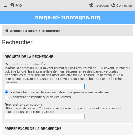
FAQ
Inscription
Connexion
neige-et-montagne.org
Accueil du forum
Rechercher
Rechercher
REQUÊTE DE LA RECHERCHE
Rechercher par mots-clés :
Insérez le caractère « + » devant un mot qui doit être trouvé et « - » devant un mot qui
doit être ignoré. Insérez une liste de mots séparés entre des barres verticales
discontinues « | » si seul un des mots doit être trouvé. Utilisez un astérisque « * »
comme métacaractère passe-partout si vous souhaitez effectuer des recherches
partielles.
Rechercher tous les termes ou utiliser une question comme élément
Rechercher n’importe quel de ces termes
Rechercher par auteur :
Utilisez un astérisque « * » comme métacaractère passe-partout si vous souhaitez
effectuer des recherches partielles.
PRÉFÉRENCES DE LA RECHERCHE