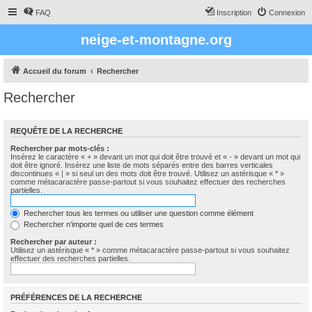
FAQ
Inscription
Connexion
neige-et-montagne.org
Accueil du forum
Rechercher
Rechercher
REQUÊTE DE LA RECHERCHE
Rechercher par mots-clés :
Insérez le caractère « + » devant un mot qui doit être trouvé et « - » devant un mot qui
doit être ignoré. Insérez une liste de mots séparés entre des barres verticales
discontinues « | » si seul un des mots doit être trouvé. Utilisez un astérisque « * »
comme métacaractère passe-partout si vous souhaitez effectuer des recherches
partielles.
Rechercher tous les termes ou utiliser une question comme élément
Rechercher n’importe quel de ces termes
Rechercher par auteur :
Utilisez un astérisque « * » comme métacaractère passe-partout si vous souhaitez
effectuer des recherches partielles.
PRÉFÉRENCES DE LA RECHERCHE