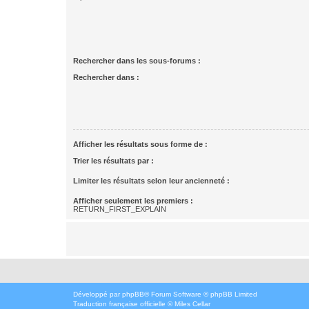
Rechercher dans les sous-forums :
Rechercher dans :
Afficher les résultats sous forme de :
Trier les résultats par :
Limiter les résultats selon leur ancienneté :
Afficher seulement les premiers :
RETURN_FIRST_EXPLAIN
Développé par
phpBB
® Forum Software © phpBB Limited
Traduction française officielle
©
Miles Cellar