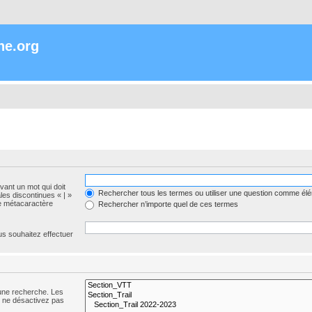
ne.org
evant un mot qui doit
Rechercher tous les termes ou utiliser une question comme él
les discontinues « | »
me métacaractère
Rechercher n’importe quel de ces termes
us souhaitez effectuer
 une recherche. Les
s ne désactivez pas