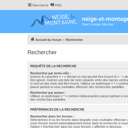
Raccourcis
FAQ
neige-et-montag
Skier Grimper Marcher
Accueil du forum
Rechercher
Rechercher
REQUÊTE DE LA RECHERCHE
Rechercher par mots-clés :
Insérez le caractère « + » devant un mot qui doit être trouvé et « - » d
être ignoré. Insérez une liste de mots séparés entre des barres vertica
si seul un des mots doit être trouvé. Utilisez un astérisque « * » com
passe-partout si vous souhaitez effectuer des recherches partielles.
Rechercher par auteur :
Utilisez un astérisque « * » comme métacaractère passe-partout si vo
des recherches partielles.
PRÉFÉRENCES DE LA RECHERCHE
Rechercher dans les forums :
Sélectionnez le ou les forums dans lesquels vous souhaitez effectuer
sous-forums seront automatiquement inclus dans la recherche si vou
l’option « Rechercher dans les sous-forums » affichée ci-dessous.