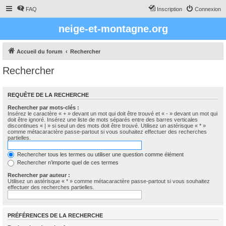
FAQ
Inscription
Connexion
neige-et-montagne.org
Accueil du forum
Rechercher
Rechercher
REQUÊTE DE LA RECHERCHE
Rechercher par mots-clés :
Insérez le caractère « + » devant un mot qui doit être trouvé et « - » devant un mot qui
doit être ignoré. Insérez une liste de mots séparés entre des barres verticales
discontinues « | » si seul un des mots doit être trouvé. Utilisez un astérisque « * »
comme métacaractère passe-partout si vous souhaitez effectuer des recherches
partielles.
Rechercher tous les termes ou utiliser une question comme élément
Rechercher n’importe quel de ces termes
Rechercher par auteur :
Utilisez un astérisque « * » comme métacaractère passe-partout si vous souhaitez
effectuer des recherches partielles.
PRÉFÉRENCES DE LA RECHERCHE