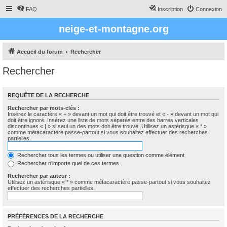
FAQ
Inscription
Connexion
neige-et-montagne.org
Accueil du forum
Rechercher
Rechercher
REQUÊTE DE LA RECHERCHE
Rechercher par mots-clés :
Insérez le caractère « + » devant un mot qui doit être trouvé et « - » devant un mot qui
doit être ignoré. Insérez une liste de mots séparés entre des barres verticales
discontinues « | » si seul un des mots doit être trouvé. Utilisez un astérisque « * »
comme métacaractère passe-partout si vous souhaitez effectuer des recherches
partielles.
Rechercher tous les termes ou utiliser une question comme élément
Rechercher n’importe quel de ces termes
Rechercher par auteur :
Utilisez un astérisque « * » comme métacaractère passe-partout si vous souhaitez
effectuer des recherches partielles.
PRÉFÉRENCES DE LA RECHERCHE