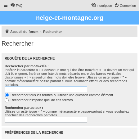
FAQ
Inscription
Connexion
neige-et-montagne.org
Accueil du forum
Rechercher
Rechercher
REQUÊTE DE LA RECHERCHE
Rechercher par mots-clés :
Insérez le caractère « + » devant un mot qui doit être trouvé et « - » devant un mot qui
doit être ignoré. Insérez une liste de mots séparés entre des barres verticales
discontinues « | » si seul un des mots doit être trouvé. Utilisez un astérisque « * »
comme métacaractère passe-partout si vous souhaitez effectuer des recherches
partielles.
Rechercher tous les termes ou utiliser une question comme élément
Rechercher n’importe quel de ces termes
Rechercher par auteur :
Utilisez un astérisque « * » comme métacaractère passe-partout si vous souhaitez
effectuer des recherches partielles.
PRÉFÉRENCES DE LA RECHERCHE