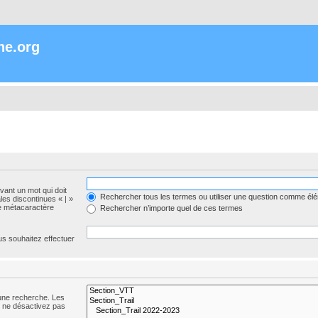
ne.org
evant un mot qui doit
Rechercher tous les termes ou utiliser une question comme él
les discontinues « | »
me métacaractère
Rechercher n’importe quel de ces termes
us souhaitez effectuer
 une recherche. Les
s ne désactivez pas