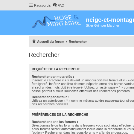
Raccourcis
FAQ
neige-et-montag
Skier Grimper Marcher
Accueil du forum
Rechercher
Rechercher
REQUÊTE DE LA RECHERCHE
Rechercher par mots-clés :
Insérez le caractère « + » devant un mot qui doit être trouvé et « - » d
être ignoré. Insérez une liste de mots séparés entre des barres vertica
si seul un des mots doit être trouvé. Utilisez un astérisque « * » com
passe-partout si vous souhaitez effectuer des recherches partielles.
Rechercher par auteur :
Utilisez un astérisque « * » comme métacaractère passe-partout si vo
des recherches partielles.
PRÉFÉRENCES DE LA RECHERCHE
Rechercher dans les forums :
Sélectionnez le ou les forums dans lesquels vous souhaitez effectuer
sous-forums seront automatiquement inclus dans la recherche si vou
l’option « Rechercher dans les sous-forums » affichée ci-dessous.