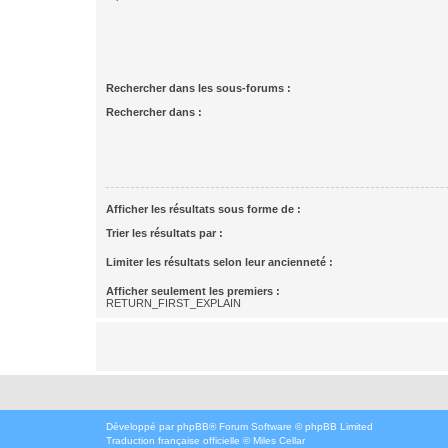
Rechercher dans les sous-forums :
Rechercher dans :
Afficher les résultats sous forme de :
Trier les résultats par :
Limiter les résultats selon leur ancienneté :
Afficher seulement les premiers :
RETURN_FIRST_EXPLAIN
Développé par
phpBB
® Forum Software © phpBB Limited
Traduction française officielle
©
Miles Cellar