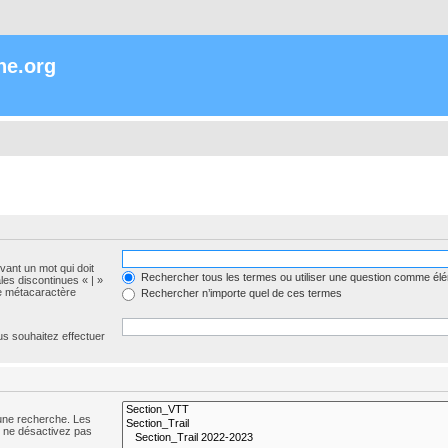
ne.org
evant un mot qui doit
Rechercher tous les termes ou utiliser une question comme él
les discontinues « | »
me métacaractère
Rechercher n’importe quel de ces termes
us souhaitez effectuer
 une recherche. Les
s ne désactivez pas