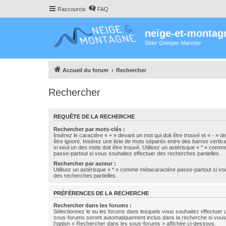
Raccourcis
FAQ
neige-et-montag
Skier Grimper Marcher
Accueil du forum
Rechercher
Rechercher
REQUÊTE DE LA RECHERCHE
Rechercher par mots-clés :
Insérez le caractère « + » devant un mot qui doit être trouvé et « - » d
être ignoré. Insérez une liste de mots séparés entre des barres vertica
si seul un des mots doit être trouvé. Utilisez un astérisque « * » com
passe-partout si vous souhaitez effectuer des recherches partielles.
Rechercher par auteur :
Utilisez un astérisque « * » comme métacaractère passe-partout si vo
des recherches partielles.
PRÉFÉRENCES DE LA RECHERCHE
Rechercher dans les forums :
Sélectionnez le ou les forums dans lesquels vous souhaitez effectuer
sous-forums seront automatiquement inclus dans la recherche si vou
l’option « Rechercher dans les sous-forums » affichée ci-dessous.