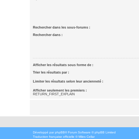
Rechercher dans les sous-forums :
Rechercher dans :
Afficher les résultats sous forme de :
Trier les résultats par :
Limiter les résultats selon leur ancienneté :
Afficher seulement les premiers :
RETURN_FIRST_EXPLAIN
Développé par
phpBB
® Forum Software © phpBB Limited
Traduction française officielle
©
Miles Cellar