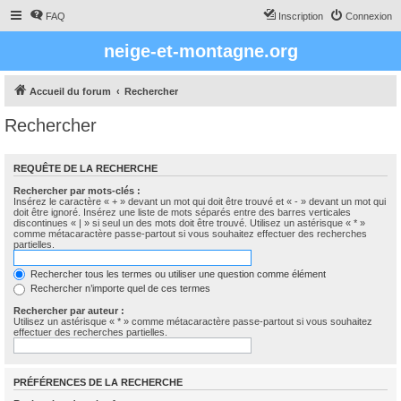
FAQ
Inscription
Connexion
neige-et-montagne.org
Accueil du forum
Rechercher
Rechercher
REQUÊTE DE LA RECHERCHE
Rechercher par mots-clés :
Insérez le caractère « + » devant un mot qui doit être trouvé et « - » devant un mot qui
doit être ignoré. Insérez une liste de mots séparés entre des barres verticales
discontinues « | » si seul un des mots doit être trouvé. Utilisez un astérisque « * »
comme métacaractère passe-partout si vous souhaitez effectuer des recherches
partielles.
Rechercher tous les termes ou utiliser une question comme élément
Rechercher n’importe quel de ces termes
Rechercher par auteur :
Utilisez un astérisque « * » comme métacaractère passe-partout si vous souhaitez
effectuer des recherches partielles.
PRÉFÉRENCES DE LA RECHERCHE