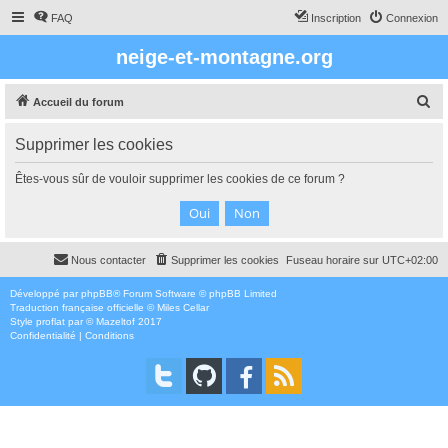
FAQ
Inscription
Connexion
neige-et-montagne.org
R
Accueil du forum
e
Supprimer les cookies
c
h
Êtes-vous sûr de vouloir supprimer les cookies de ce forum ?
e
r
c
Nous contacter
Supprimer les cookies
Fuseau horaire sur
UTC+02:00
h
e
Développé par
phpBB
® Forum Software © phpBB Limited
Traduction française officielle
©
Miles Cellar
r
Style
proflat
par ©
Mazeltof
2017
Confidentialité
|
Conditions