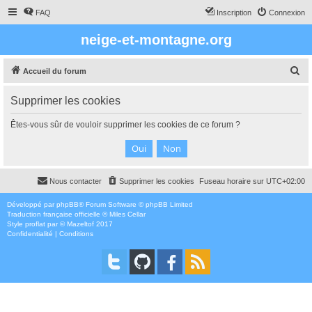
FAQ
Inscription
Connexion
neige-et-montagne.org
R
Accueil du forum
e
Supprimer les cookies
c
h
Êtes-vous sûr de vouloir supprimer les cookies de ce forum ?
e
r
c
Nous contacter
Supprimer les cookies
Fuseau horaire sur
UTC+02:00
h
e
Développé par
phpBB
® Forum Software © phpBB Limited
Traduction française officielle
©
Miles Cellar
r
Style
proflat
par ©
Mazeltof
2017
Confidentialité
|
Conditions