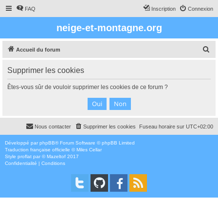
FAQ
Inscription
Connexion
neige-et-montagne.org
R
Accueil du forum
e
Supprimer les cookies
c
h
Êtes-vous sûr de vouloir supprimer les cookies de ce forum ?
e
r
c
Nous contacter
Supprimer les cookies
Fuseau horaire sur
UTC+02:00
h
e
Développé par
phpBB
® Forum Software © phpBB Limited
Traduction française officielle
©
Miles Cellar
r
Style
proflat
par ©
Mazeltof
2017
Confidentialité
|
Conditions