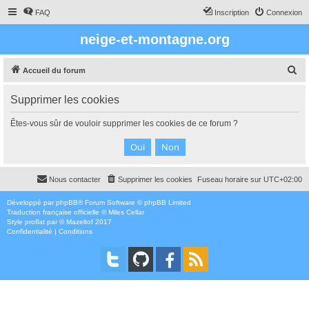
FAQ
Inscription
Connexion
neige-et-montagne.org
R
Accueil du forum
e
Supprimer les cookies
c
h
Êtes-vous sûr de vouloir supprimer les cookies de ce forum ?
e
r
c
Nous contacter
Supprimer les cookies
Fuseau horaire sur
UTC+02:00
h
e
Développé par
phpBB
® Forum Software © phpBB Limited
Traduction française officielle
©
Miles Cellar
r
Style
proflat
par ©
Mazeltof
2017
Confidentialité
|
Conditions