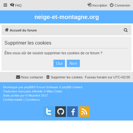
FAQ
Inscription
Connexion
neige-et-montagne.org
R
Accueil du forum
e
Supprimer les cookies
c
h
Êtes-vous sûr de vouloir supprimer les cookies de ce forum ?
e
r
c
Nous contacter
Supprimer les cookies
Fuseau horaire sur
UTC+02:00
h
e
Développé par
phpBB
® Forum Software © phpBB Limited
Traduction française officielle
©
Miles Cellar
r
Style
proflat
par ©
Mazeltof
2017
Confidentialité
|
Conditions