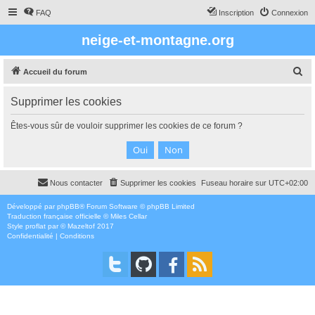
FAQ
Inscription
Connexion
neige-et-montagne.org
R
Accueil du forum
e
Supprimer les cookies
c
h
Êtes-vous sûr de vouloir supprimer les cookies de ce forum ?
e
r
c
Nous contacter
Supprimer les cookies
Fuseau horaire sur
UTC+02:00
h
e
Développé par
phpBB
® Forum Software © phpBB Limited
Traduction française officielle
©
Miles Cellar
r
Style
proflat
par ©
Mazeltof
2017
Confidentialité
|
Conditions