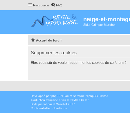
Raccourcis
FAQ
neige-et-montag
Skier Grimper Marcher
Accueil du forum
Supprimer les cookies
Êtes-vous sûr de vouloir supprimer les cookies de ce forum ?
Développé par
phpBB
® Forum Software © phpBB Limited
Traduction française officielle
©
Miles Cellar
Style
proflat
par ©
Mazeltof
2017
Confidentialité
|
Conditions