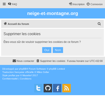
FAQ
Inscription
Connexion
neige-et-montagne.org
R
Accueil du forum
e
Supprimer les cookies
c
h
Êtes-vous sûr de vouloir supprimer les cookies de ce forum ?
e
r
c
Nous contacter
Supprimer les cookies
Fuseau horaire sur
UTC+02:00
h
e
Développé par
phpBB
® Forum Software © phpBB Limited
Traduction française officielle
©
Miles Cellar
r
Style
proflat
par ©
Mazeltof
2017
Confidentialité
|
Conditions