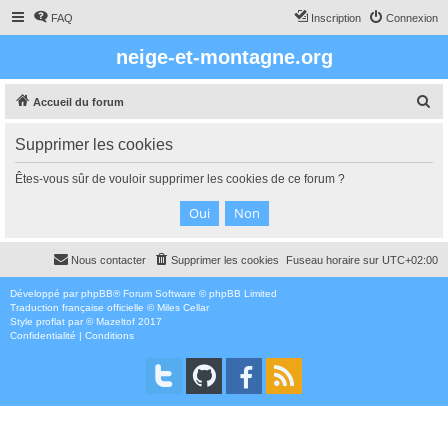
FAQ
Inscription
Connexion
neige-et-montagne.org
R
Accueil du forum
e
Supprimer les cookies
c
h
Êtes-vous sûr de vouloir supprimer les cookies de ce forum ?
e
r
c
Nous contacter
Supprimer les cookies
Fuseau horaire sur
UTC+02:00
h
e
Développé par
phpBB
® Forum Software © phpBB Limited
Traduction française officielle
©
Miles Cellar
r
Style
proflat
par ©
Mazeltof
2017
Confidentialité
|
Conditions