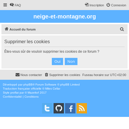
FAQ
Inscription
Connexion
neige-et-montagne.org
R
Accueil du forum
e
Supprimer les cookies
c
h
Êtes-vous sûr de vouloir supprimer les cookies de ce forum ?
e
r
c
Nous contacter
Supprimer les cookies
Fuseau horaire sur
UTC+02:00
h
e
Développé par
phpBB
® Forum Software © phpBB Limited
Traduction française officielle
©
Miles Cellar
r
Style
proflat
par ©
Mazeltof
2017
Confidentialité
|
Conditions