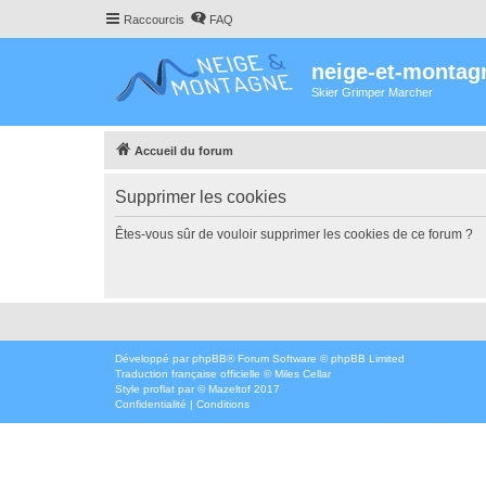
Raccourcis
FAQ
neige-et-montag
Skier Grimper Marcher
Accueil du forum
Supprimer les cookies
Êtes-vous sûr de vouloir supprimer les cookies de ce forum ?
Développé par
phpBB
® Forum Software © phpBB Limited
Traduction française officielle
©
Miles Cellar
Style
proflat
par ©
Mazeltof
2017
Confidentialité
|
Conditions