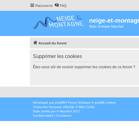
Raccourcis
FAQ
neige-et-montag
Skier Grimper Marcher
Accueil du forum
Supprimer les cookies
Êtes-vous sûr de vouloir supprimer les cookies de ce forum ?
Développé par
phpBB
® Forum Software © phpBB Limited
Traduction française officielle
©
Miles Cellar
Style
proflat
par ©
Mazeltof
2017
Confidentialité
|
Conditions