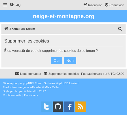
FAQ
Inscription
Connexion
neige-et-montagne.org
R
Accueil du forum
e
Supprimer les cookies
c
h
Êtes-vous sûr de vouloir supprimer les cookies de ce forum ?
e
r
c
Nous contacter
Supprimer les cookies
Fuseau horaire sur
UTC+02:00
h
e
Développé par
phpBB
® Forum Software © phpBB Limited
Traduction française officielle
©
Miles Cellar
r
Style
proflat
par ©
Mazeltof
2017
Confidentialité
|
Conditions