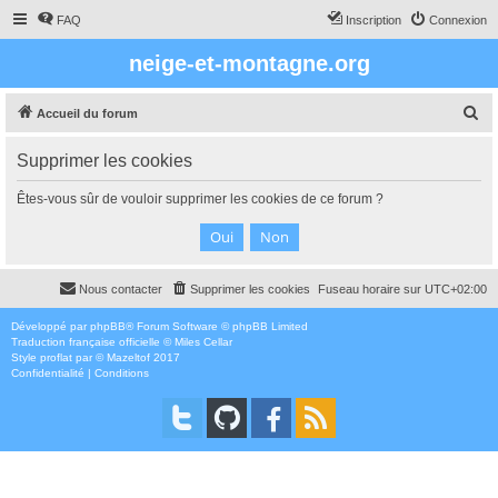
FAQ
Inscription
Connexion
neige-et-montagne.org
R
Accueil du forum
e
Supprimer les cookies
c
h
Êtes-vous sûr de vouloir supprimer les cookies de ce forum ?
e
r
c
Nous contacter
Supprimer les cookies
Fuseau horaire sur
UTC+02:00
h
e
Développé par
phpBB
® Forum Software © phpBB Limited
Traduction française officielle
©
Miles Cellar
r
Style
proflat
par ©
Mazeltof
2017
Confidentialité
|
Conditions