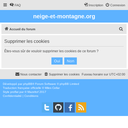
FAQ
Inscription
Connexion
neige-et-montagne.org
R
Accueil du forum
e
Supprimer les cookies
c
h
Êtes-vous sûr de vouloir supprimer les cookies de ce forum ?
e
r
c
Nous contacter
Supprimer les cookies
Fuseau horaire sur
UTC+02:00
h
e
Développé par
phpBB
® Forum Software © phpBB Limited
Traduction française officielle
©
Miles Cellar
r
Style
proflat
par ©
Mazeltof
2017
Confidentialité
|
Conditions