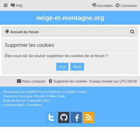
FAQ
Inscription
Connexion
neige-et-montagne.org
R
Accueil du forum
e
Supprimer les cookies
c
h
Êtes-vous sûr de vouloir supprimer les cookies de ce forum ?
e
r
c
Nous contacter
Supprimer les cookies
Fuseau horaire sur
UTC+02:00
h
e
Développé par
phpBB
® Forum Software © phpBB Limited
Traduction française officielle
©
Miles Cellar
r
Style
proflat
par ©
Mazeltof
2017
Confidentialité
|
Conditions