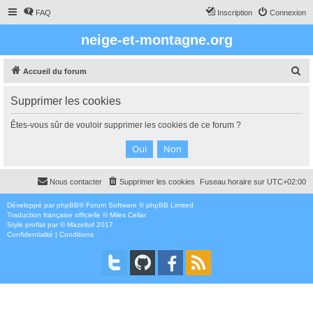
FAQ
Inscription
Connexion
neige-et-montagne.org
R
Accueil du forum
e
Supprimer les cookies
c
h
Êtes-vous sûr de vouloir supprimer les cookies de ce forum ?
e
r
c
Nous contacter
Supprimer les cookies
Fuseau horaire sur
UTC+02:00
h
e
Développé par
phpBB
® Forum Software © phpBB Limited
Traduction française officielle
©
Miles Cellar
r
Style
proflat
par ©
Mazeltof
2017
Confidentialité
|
Conditions