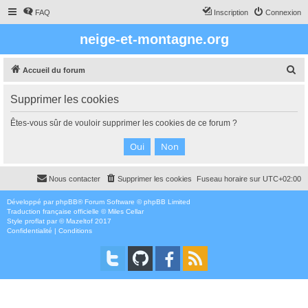
FAQ
Inscription
Connexion
neige-et-montagne.org
R
Accueil du forum
e
Supprimer les cookies
c
h
Êtes-vous sûr de vouloir supprimer les cookies de ce forum ?
e
r
c
Nous contacter
Supprimer les cookies
Fuseau horaire sur
UTC+02:00
h
e
Développé par
phpBB
® Forum Software © phpBB Limited
Traduction française officielle
©
Miles Cellar
r
Style
proflat
par ©
Mazeltof
2017
Confidentialité
|
Conditions