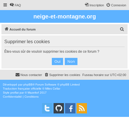
FAQ
Inscription
Connexion
neige-et-montagne.org
R
Accueil du forum
e
Supprimer les cookies
c
h
Êtes-vous sûr de vouloir supprimer les cookies de ce forum ?
e
r
c
Nous contacter
Supprimer les cookies
Fuseau horaire sur
UTC+02:00
h
e
Développé par
phpBB
® Forum Software © phpBB Limited
Traduction française officielle
©
Miles Cellar
r
Style
proflat
par ©
Mazeltof
2017
Confidentialité
|
Conditions