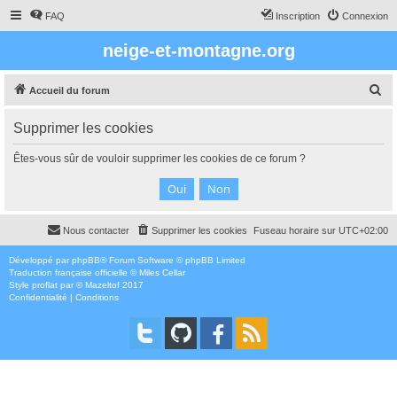
FAQ
Inscription
Connexion
neige-et-montagne.org
R
Accueil du forum
e
Supprimer les cookies
c
h
Êtes-vous sûr de vouloir supprimer les cookies de ce forum ?
e
r
c
Nous contacter
Supprimer les cookies
Fuseau horaire sur
UTC+02:00
h
e
Développé par
phpBB
® Forum Software © phpBB Limited
Traduction française officielle
©
Miles Cellar
r
Style
proflat
par ©
Mazeltof
2017
Confidentialité
|
Conditions